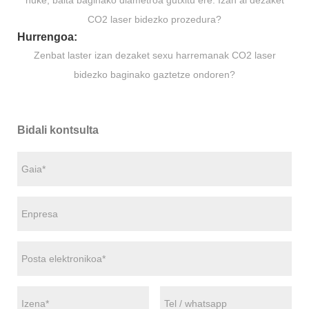
CO2 laser bidezko prozedura?
Hurrengoa:
Zenbat laster izan dezaket sexu harremanak CO2 laser
bidezko baginako gaztetze ondoren?
Bidali kontsulta