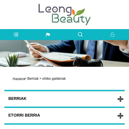
>
Berriak
>
ohiko galderak
Hasiera
BERRIAK
ETORRI BERRIA