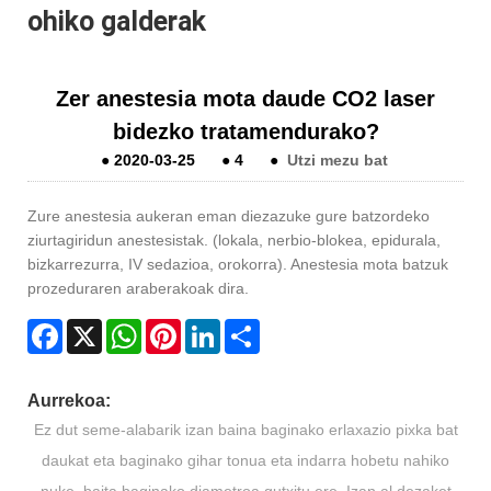
ohiko galderak
Zer anestesia mota daude CO2 laser
bidezko tratamendurako?
●
2020-03-25
●
4
●
Utzi mezu bat
Zure anestesia aukeran eman diezazuke gure batzordeko
ziurtagiridun anestesistak. (lokala, nerbio-blokea, epidurala,
bizkarrezurra, IV sedazioa, orokorra). Anestesia mota batzuk
prozeduraren araberakoak dira.
Facebook
X
WhatsApp
Pinterest
LinkedIn
Share
Aurrekoa:
Ez dut seme-alabarik izan baina baginako erlaxazio pixka bat
daukat eta baginako gihar tonua eta indarra hobetu nahiko
nuke, baita baginako diametroa gutxitu ere. Izan al dezaket