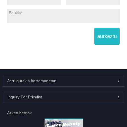
aurkeztu
Jarri gurekin harremanetan
Inquiry For Pricelist
Azken berriak